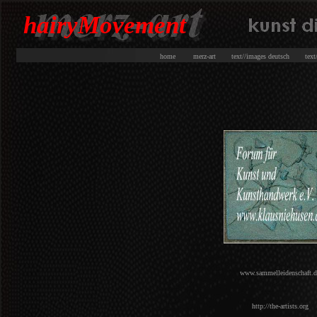
hairyMovement
home
merz-art
text//images deutsch
tex
www.sammelleidenschaft.d
http://the-artists.org