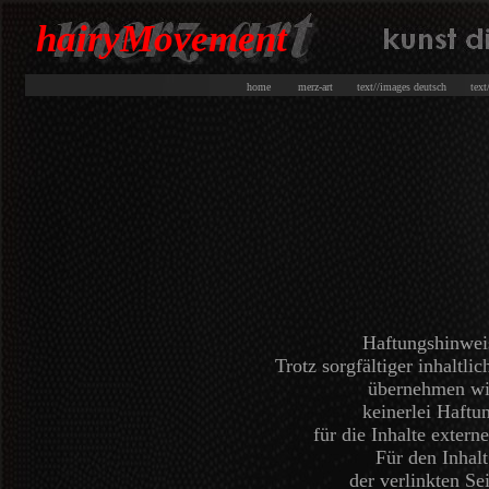
hairyMovement
home
merz-art
text//images deutsch
tex
Haftungshinwei
Trotz sorgfältiger inhaltlic
übernehmen wi
keinerlei Haftu
für die Inhalte extern
Für den Inhalt
der verlinkten Se